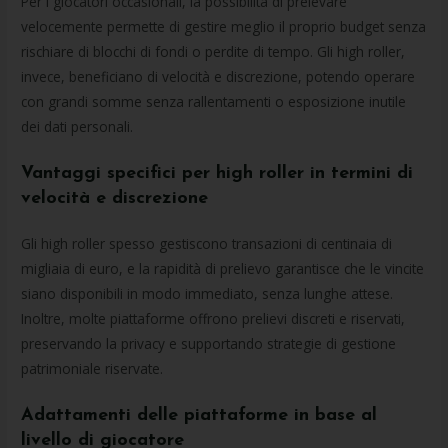
Per i giocatori occasionali, la possibilità di prelevare
velocemente permette di gestire meglio il proprio budget senza
rischiare di blocchi di fondi o perdite di tempo. Gli high roller,
invece, beneficiano di velocità e discrezione, potendo operare
con grandi somme senza rallentamenti o esposizione inutile
dei dati personali.
Vantaggi specifici per high roller in termini di
velocità e discrezione
Gli high roller spesso gestiscono transazioni di centinaia di
migliaia di euro, e la rapidità di prelievo garantisce che le vincite
siano disponibili in modo immediato, senza lunghe attese.
Inoltre, molte piattaforme offrono prelievi discreti e riservati,
preservando la privacy e supportando strategie di gestione
patrimoniale riservate.
Adattamenti delle piattaforme in base al
livello di giocatore