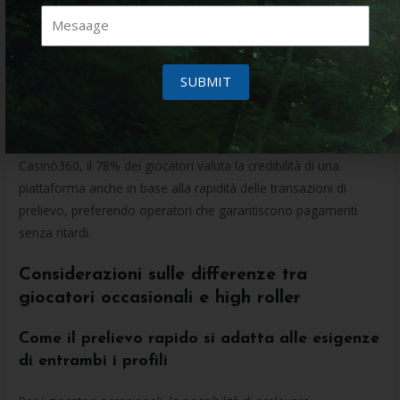
rafforzando la reputazione del casinò.
Effetti sulla percezione di affidabilità del
SUBMIT
casinò
Il rispetto delle tempistiche di pagamento è considerato un
indicatore chiave di affidabilità. Secondo una survey di
Casinò360, il 78% dei giocatori valuta la credibilità di una
piattaforma anche in base alla rapidità delle transazioni di
prelievo, preferendo operatori che garantiscono pagamenti
senza ritardi.
Considerazioni sulle differenze tra
giocatori occasionali e high roller
Come il prelievo rapido si adatta alle esigenze
di entrambi i profili