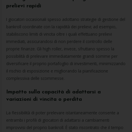
prelievi rapidi
I giocatori occasionali spesso adottano strategie di gestione del
bankroll coordinate con la rapidità dei prelievi; ad esempio,
stabiliscono limiti di vincita oltre i quali effettuano prelievi
immediati, assicurandosi di non perdere il controllo delle
proprie finanze. Gli high roller, invece, sfruttano spesso la
possibilità di prelevare immediatamente grandi somme per
diversificare il proprio portafoglio di investimenti, minimizzando
il rischio di esposizione e migliorando la pianificazione
complessiva delle scommesse.
Impatto sulla capacità di adattarsi a
variazioni di vincita o perdita
La flessibilità di poter prelevare istantaneamente consente a
entrambi i profili di giocatori di adattarsi a cambiamenti
improvvisi del proprio bankroll. È stato riscontrato che il tempo