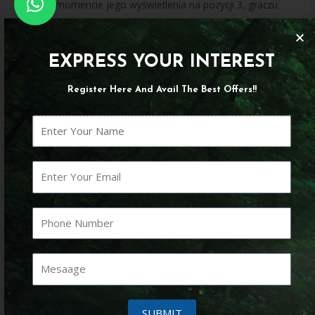
kratki. W momencie jego wyświetlenia na pozycji 3, graczu
zostanie przyznana dostępność do bonusu i możliwość
zdobytą darmowymi spinami.
EXPRESS YOUR INTEREST
Bonusowe Pożądanie Zwycięstwa w Kasynie
Register Here And Avail The Best Offers!!
W przypadku trzech lub więcej pojawienia się kręgu głównego
bohatera na jednej linii bębnu gracza automatycznie dostarczy
do gry dodatkowo darmowych spinów, podczas których
wygrana jest 10-krotnie większa. Dodatkowo zostały one także
uprzywilejowane przez pożądanie zwycięstwa w Kasynach.
Darmowe Spiny
Gra Automat Unccrossable Rush zawiera jedną z trzech opcji
dostępu do darmowych spinów, które można uzyskać poprzez
ustawienie automatycznych postępowań i regulowania
automatu. Dodatkowo pojawia się możliwość odbycia 30
bezpłatnych startów.
SUBMIT