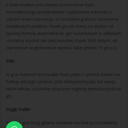
Z kolei możliwe jest również uruchomienie trybu
automatycznego postępowania i regulowania automatu z
użyciem limitu czasowego, co umożliwia graczom otrzymanie
dodatkowych punktów. Wyniki gry nie różnią się zbytnio od
typowej formuły automatów do gier hazardowych w zakładach
i możemy uzyskać tak dalej wysokiej stawki 1000 złotych, ale
najmniejsze wygrana może wynieść także jedynie 10 groszy.
Wilki
W grze Automat Uncrossable Rush jeden z symboli dzików ma
funkcję wilczego symbolu. Jeśli zdobędziemy pięć lub więcej
takich wilków, uzyskamy dołączone nagrody pieniężne podczas
gry.
Krągły Scatter
Trzeci w grze kręgi główny bohatera ma funkcję rozdzielanej