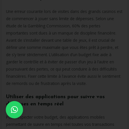
Une erreur courante lors de visites dans des grands casinos est
de commencer à jouer sans limite de dépenses. Selon une
étude de la Gambling Commission, 60% des pertes
importantes sont dues à un manque de discipline financière.
Avant de s’installer devant une table de jeux, il est crucial de
définir une somme maximale que vous êtes prêt à perdre, et
de s’y tenir strictement. L’utilisation d’un budget fixe aide à
garder le contrôle et à éviter de passer d’un jeu à l’autre en
poursuivant des pertes, ce qui peut conduire à des difficultés
financières. Fixer cette limite à l’avance évite aussi le sentiment
de remords ou de frustration après la visite.
Utiliser des applications pour suivre vos
dépenses en temps réel
Pour respecter votre budget, des applications mobiles
permettant de suivre en temps réel toutes vos transactions