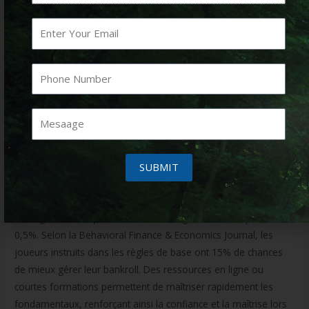
commencer, même en cas de pertes. La discipline, combinée à
une connaissance claire de ses limites, constitue la meilleure
stratégie pour préserver son argent et préserver l’aspect
ludique de l’expérience.
Optimiser votre expérience de jeu avec
des stratégies adaptées
Apprendre les règles et les stratégies de base
pour chaque jeu
SUBMIT
Se familiariser avec les règles avant de jouer est une étape
essentielle. Par exemple, pour le blackjack, connaître la
stratégie de base peut réduire l’avantage maison de près de
0,5%. Selon la Behavioral Finance & Economics Journal, les
joueurs instruits dans les règles de base ont 15% de chances
de mieux gérer leur bankroll. Des ressources en ligne ou
courtes formations permettent de maîtriser rapidement les
fondamentaux, renforçant ainsi la confiance et la maîtrise lors