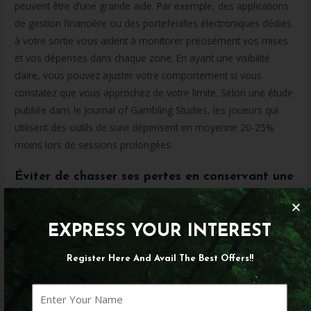
peuvent être d’une grande aide. Par exemple, des applications
de gestion financière ou des portefeuilles électroniques dédiés
à votre sortie vous aident à monitorer précisément vos mises
et vos dépenses dans chaque zone. En ayant une visibilité
claire, vous pouvez ajuster votre comportement si vous
constatez que vous approchez de votre limite. Selon une étude
publiée dans le Journal of Gambling Studies, les joueurs qui
utilisent des outils de suivi dépensent en moyenne 20-25%
moins lors de sessions prolongées.
Éviter de chasser ses pertes en conservant une
discipline stricte
Le besoin de récupérer ses pertes en misant davantage est
EXPRESS YOUR INTEREST
une erreur mentale courante à éviter. La psychologie du jeu
indique que ce comportement augmente considérablement les
Register Here And Avail The Best Offers!!
risques de pertes supplémentaires et de spirale financière
négative. La clé est de s’en tenir à la limite initiale fixée avant de