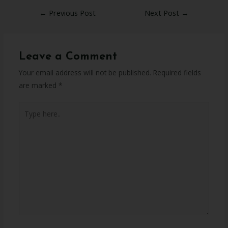
←
Previous Post
Next Post
→
Leave a Comment
Your email address will not be published.
Required fields
are marked
*