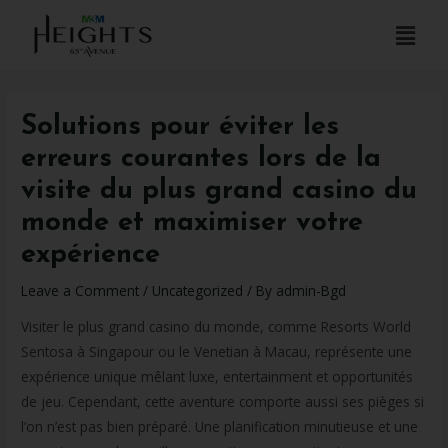
Solutions pour éviter les
erreurs courantes lors de la
visite du plus grand casino du
monde et maximiser votre
expérience
Leave a Comment
/
Uncategorized
/ By
admin-Bgd
Visiter le plus grand casino du monde, comme Resorts World
Sentosa à Singapour ou le Venetian à Macau, représente une
expérience unique mêlant luxe, entertainment et opportunités
de jeu. Cependant, cette aventure comporte aussi ses pièges si
l’on n’est pas bien préparé. Une planification minutieuse et une