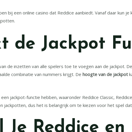
n bij een online casino dat Reddice aanbiedt. Vanaf daar kun je 
kpotten.
 de Jackpot Fu
 van de inzetten van alle spelers toe te voegen aan de jackpot. 
alde combinatie van nummers krijgt. De
hoogte van de jackpot
k
 een jackpot-functie hebben, waaronder Reddice Classic, Reddic
en jackpotten, dus het is belangrijk om te kiezen voor het spel dat 
l Je Reddice en