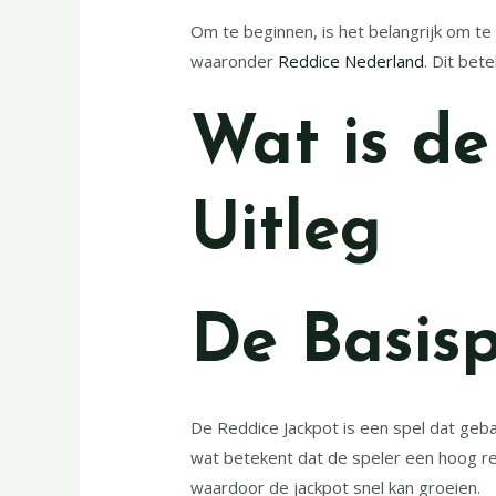
Om te beginnen, is het belangrijk om te
waaronder
Reddice Nederland
. Dit bet
Wat is de
Uitleg
De Basisp
De Reddice Jackpot is een spel dat geb
wat betekent dat de speler een hoog re
waardoor de jackpot snel kan groeien.