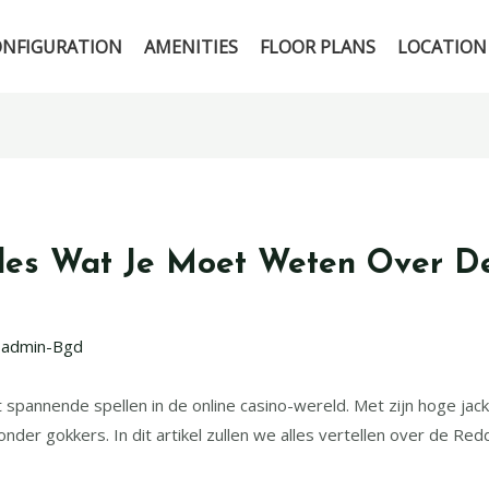
ONFIGURATION
AMENITIES
FLOOR PLANS
LOCATION
Alles Wat Je Moet Weten Over 
y
admin-Bgd
 spannende spellen in de online casino-wereld. Met zijn hoge ja
nder gokkers. In dit artikel zullen we alles vertellen over de Red