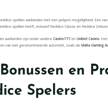
ie Reddice-spellen aanbieden met een jackpot-mogelijkheid. Een va
ddice-spellen heeft, inclusief Reddice Classic en Reddice Deluxe
llen aanbieden zijn onder andere
Casino777
en
Unibet Casino
. Het
en van een gerenommeerde autoriteit, zoals de
Malta Gaming Au
 Bonussen en Pr
ice Spelers