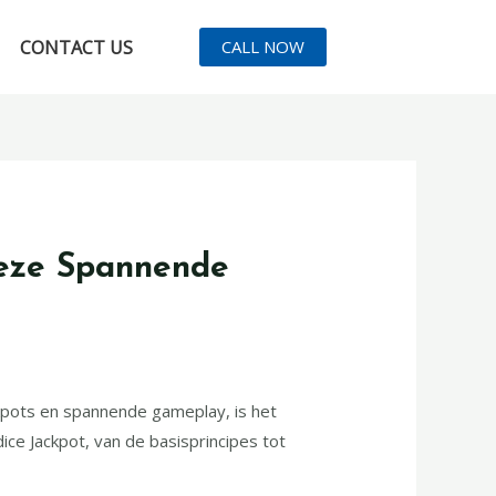
CONTACT US
CALL NOW
Deze Spannende
ckpots en spannende gameplay, is het
dice Jackpot, van de basisprincipes tot