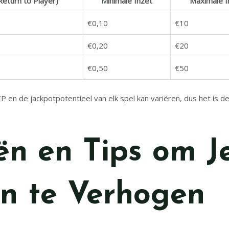
eturn to Player)
Minimale Inzet
Maximale I
€0,10
€10
€0,20
€20
€0,50
€50
P en de jackpotpotentieel van elk spel kan variëren, dus het is 
ën en Tips om J
n te Verhogen