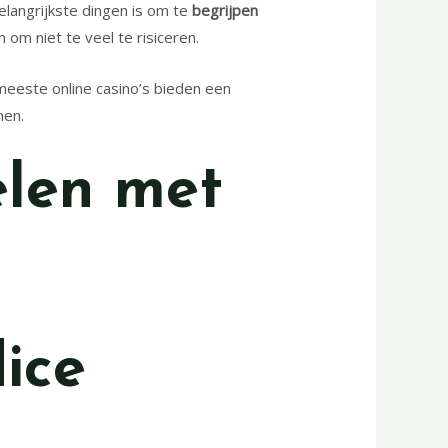
elangrijkste dingen is om te
begrijpen
 om niet te veel te risiceren.
meeste online casino’s bieden een
men.
elen met
ice