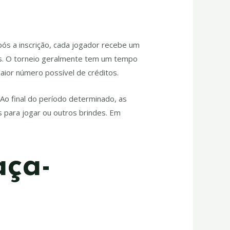
ós a inscrição, cada jogador recebe um
as. O torneio geralmente tem um tempo
aior número possível de créditos.
Ao final do período determinado, as
para jogar ou outros brindes. Em
aça-