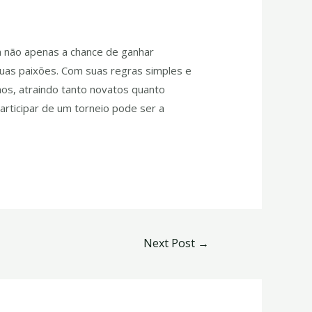
m não apenas a chance de ganhar
uas paixões. Com suas regras simples e
os, atraindo tanto novatos quanto
articipar de um torneio pode ser a
Next Post
→