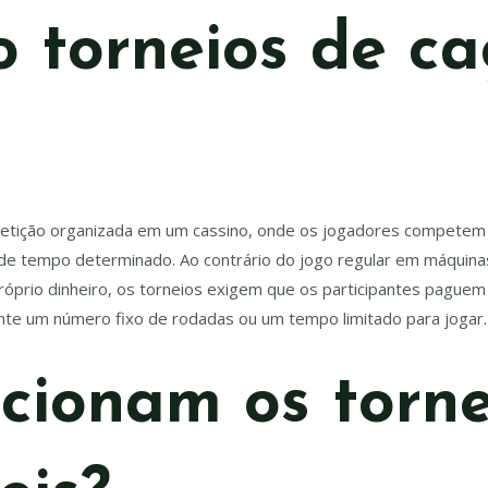
 torneios de ca
etição organizada em um cassino, onde os jogadores competem e
de tempo determinado. Ao contrário do jogo regular em máquinas
óprio dinheiro, os torneios exigem que os participantes paguem 
nte um número fixo de rodadas ou um tempo limitado para jogar.
cionam os torne