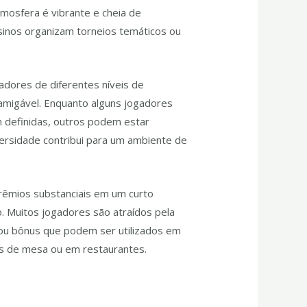
tmosfera é vibrante e cheia de
sinos organizam torneios temáticos ou
dores de diferentes níveis de
amigável. Enquanto alguns jogadores
 definidas, outros podem estar
versidade contribui para um ambiente de
prêmios substanciais em um curto
 Muitos jogadores são atraídos pela
ou bônus que podem ser utilizados em
s de mesa ou em restaurantes.