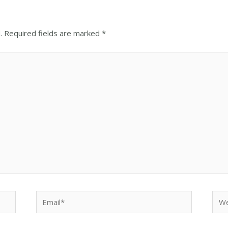
.
Required fields are marked
*