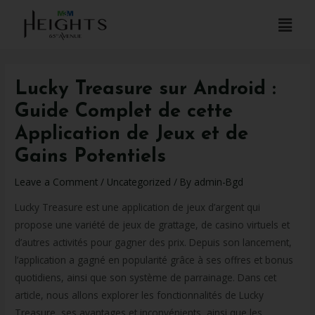
Lucky Treasure sur Android :
Guide Complet de cette
Application de Jeux et de
Gains Potentiels
Leave a Comment
/
Uncategorized
/ By
admin-Bgd
Lucky Treasure est une application de jeux d’argent qui
propose une variété de jeux de grattage, de casino virtuels et
d’autres activités pour gagner des prix. Depuis son lancement,
l’application a gagné en popularité grâce à ses offres et bonus
quotidiens, ainsi que son système de parrainage. Dans cet
article, nous allons explorer les fonctionnalités de Lucky
Treasure, ses avantages et inconvénients, ainsi que les