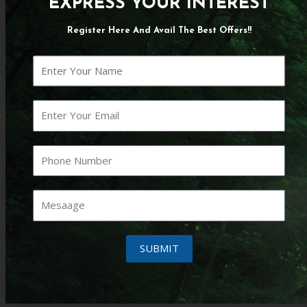
EXPRESS YOUR INTEREST
Votre Appareil Android
Register Here And Avail The Best Offers!!
Vous pouvez télécharger et installer Lucky Treasure sur votre
appareil Android en suivant les instructions étape par étape
depuis le Google Play Store.
Instructions étape par étape pour l’installation
depuis le Google Play Store
Ouvrez le Google Play Store, recherchez Lucky Treasure, puis
cliquez sur le bouton “Télécharger” pour commencer le
processus d’installation.
Alternatives à Lucky Treasure : Quelles
sont les Options Similaires ?
SUBMIT
Il existe plusieurs alternatives à Lucky Treasure, notamment
d’autres applications de jeux de hasard et de casino virtuels.