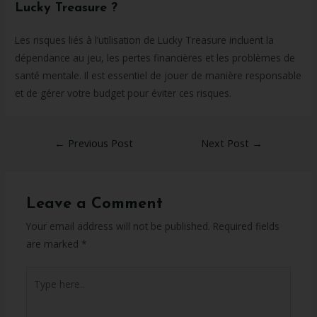
Lucky Treasure ?
Les risques liés à l’utilisation de Lucky Treasure incluent la
dépendance au jeu, les pertes financières et les problèmes de
santé mentale. Il est essentiel de jouer de manière responsable
et de gérer votre budget pour éviter ces risques.
←
Previous Post
Next Post
→
Leave a Comment
Your email address will not be published.
Required fields
are marked
*