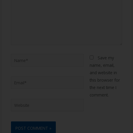
Save my
name, email,
and website in
this browser for
the next time I
comment.