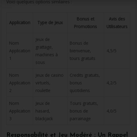
Voici quelques options similaires :
Bonus et
Avis des
Application
Type de Jeux
Promotions
Utilisateurs
Jeux de
Nom
Bonus de
grattage,
Application
bienvenue,
4,5/5
machines à
1
tours gratuits
sous
Nom
Jeux de casino
Credits gratuits,
Application
virtuels,
bonus
4,2/5
2
roulette
quotidiens
Nom
Jeux de
Tours gratuits,
Application
hasard,
bonus de
4,0/5
3
blackjack
parrainage
Responsabilité et Jeu Modéré : Un Rappel