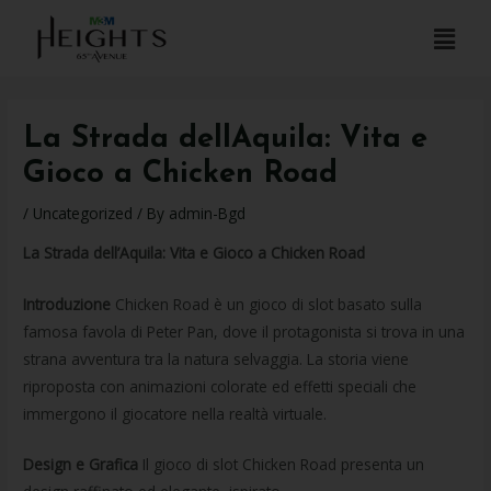
La Strada dellAquila: Vita e
Gioco a Chicken Road
/
Uncategorized
/ By
admin-Bgd
La Strada dell’Aquila: Vita e Gioco a Chicken Road
Introduzione
Chicken Road è un gioco di slot basato sulla
famosa favola di Peter Pan, dove il protagonista si trova in una
strana avventura tra la natura selvaggia. La storia viene
riproposta con animazioni colorate ed effetti speciali che
immergono il giocatore nella realtà virtuale.
Design e Grafica
Il gioco di slot Chicken Road presenta un