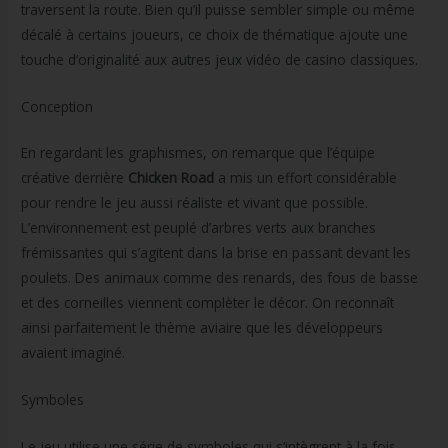
traversent la route. Bien qu’il puisse sembler simple ou même
décalé à certains joueurs, ce choix de thématique ajoute une
touche d’originalité aux autres jeux vidéo de casino classiques.
Conception
En regardant les graphismes, on remarque que l’équipe
créative derrière
Chicken Road
a mis un effort considérable
pour rendre le jeu aussi réaliste et vivant que possible.
L’environnement est peuplé d’arbres verts aux branches
frémissantes qui s’agitent dans la brise en passant devant les
poulets. Des animaux comme des renards, des fous de basse
et des corneilles viennent complèter le décor. On reconnaît
ainsi parfaitement le thème aviaire que les développeurs
avaient imaginé.
Symboles
Le jeu utilise une série de symboles qui s’intègrent à la fois