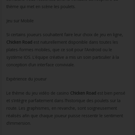
thème qui met en scène les poulets.
Jeu sur Mobile
Si certains joueurs souhaitent faire leur choix de jeu en ligne,
Chicken Road
est naturellement disponible dans toutes les
plates-formes mobiles, que ce soit pour l’Android ou le
système IOS. L’équipe créative a mis un soin particulier à la
conception d’un interface conviviale.
Expérience du joueur
Le thème du jeu vidéo de casino
Chicken Road
est bien pensé
et s’intègre parfaitement dans l’historique des poulets sur la
route. Les graphismes, en revanche, sont soigneusement
réalisés afin que chaque joueur puisse ressentir le sentiment
d’immersion.