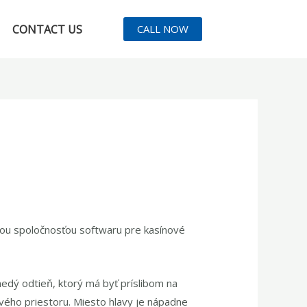
CONTACT US
CALL NOW
šou spoločnosťou softwaru pre kasínové
edý odtieň, ktorý má byť príslibom na
vého priestoru. Miesto hlavy je nápadne