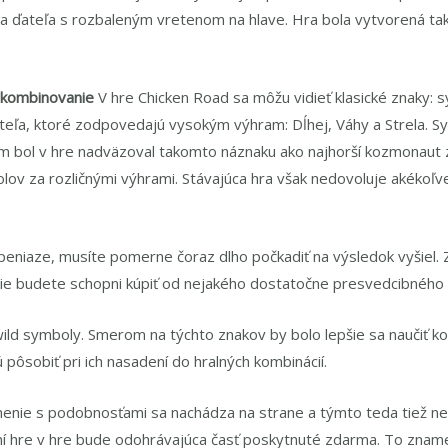
 ďateľa s rozbaleným vretenom na hlave. Hra bola vytvorená tak
kombinovanie
V hre Chicken Road sa môžu vidieť klasické znaky: sy
 ďateľa, ktoré zodpovedajú vysokým výhram: Dĺhej, Váhy a Strela.
m bol v hre nadväzoval takomto náznaku ako najhorší kozmonaut z r
lov za rozličnými výhrami. Stávajúca hra však nedovoluje akékoľv
 peniaze, musíte pomerne čoraz dlho počkadiť na výsledok vyšiel
nie budete schopni kúpiť od nejakého dostatočne presvedcibného 
ild symboly. Smerom na týchto znakov by bolo lepšie sa naučiť ko
pôsobiť pri ich nasadení do hralných kombinácií.
enie s podobnosťami sa nachádza na strane a týmto teda tiež ne
í hre v hre bude odohrávajúca časť poskytnuté zdarma. To znamen