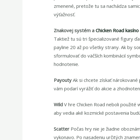
zmenené, pretože tu sa nachádza samica
výťažnosť.
Znakovej systém a
Chicken Road kasíno
Taktiež tu sú tri špecializované figury
payline 20 až po všetky strany. Ak by so
sformulovať do väčších kombinácií symbo
hodnotenie.
Payouty
Ak si chcete získať nárokované
vám podarí vyrážiť do akcie a zhodnote
Wild
V hre Chicken Road neboli použité w
aby vedia aké kozmické postavenia budú 
Scatter
Počas hry nie je žiadne oboznám
vykonavo. Po nasadeniu určitých znamen