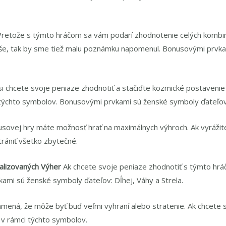
Pretože s týmto hráčom sa vám podarí zhodnotenie celých kombiná
íše, tak by sme tiež malu poznámku napomenul. Bonusovými prvka
si chcete svoje peniaze zhodnotiť a stačiďte kozmické postaveni
 týchto symbolov. Bonusovými prvkami sú ženské symboly ďateľov: 
sovej hry máte možnosť hrať na maximálnych výhroch. Ak vyrážit
trániť všetko zbytečné.
malizovaných Výher
Ak chcete svoje peniaze zhodnotiť s týmto hrá
ami sú ženské symboly ďateľov: Dĺhej, Váhy a Strela.
namená, že môže byť buď veľmi vyhraní alebo stratenie. Ak chcete
 v rámci týchto symbolov.