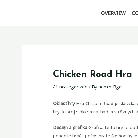
OVERVIEW
C
Chicken Road Hra
/
Uncategorized
/ By
admin-Bgd
Oblasť hry
Hra Chicken Road je klasick
hry, ktorej sídlo sa nachádza v rôznych k
Design a grafika
Grafika tejto hry je p
pohodlie hráča počas hratejšie hodiny. 