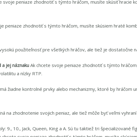
e svoje peniaze zhodnotiť s týmto hráčom, musíte skúsiť hracie k
je peniaze zhodnotiť s týmto hráčom, musíte skúsiem hraté komb
ysokú použiteľnosť pre všetkých hráčov, ale tiež je dostatočne n
 a jej náznaku
Ak chcete svoje peniaze zhodnotiť s týmto hráčom
latilitu a nízky RTP.
má žiadne kontrolné prvky alebo mechanizmy, ktoré by hráčom um
ná na zhodnotenie svojich peniaz, ale tiež môže byť veľmi vyhraní
y: 9., 10., Jack, Queen, King a A. Sú tu taktiež tri špecializované 
k chcete svoje peniaze zhodnotiť s týmto hráčom, musíte skúsiem