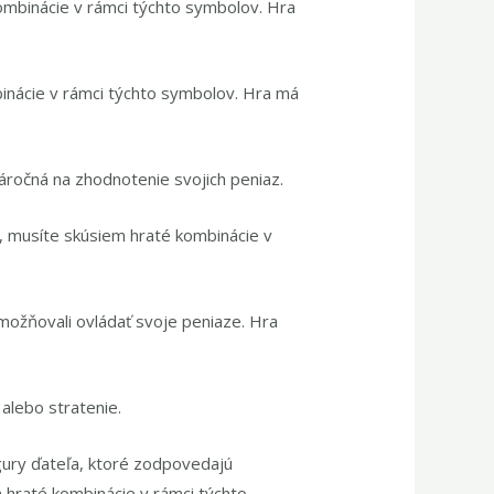
ombinácie v rámci týchto symbolov. Hra
inácie v rámci týchto symbolov. Hra má
áročná na zhodnotenie svojich peniaz.
, musíte skúsiem hraté kombinácie v
ožňovali ovládať svoje peniaze. Hra
 alebo stratenie.
figury ďateľa, ktoré zodpovedajú
 hraté kombinácie v rámci týchto