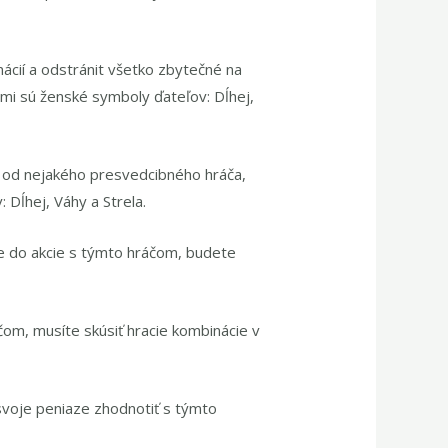
cií a odstránit všetko zbytečné na
mi sú ženské symboly ďateľov: Dĺhej,
e od nejakého presvedcibného hráča,
Dĺhej, Váhy a Strela.
e do akcie s týmto hráčom, budete
čom, musíte skúsiť hracie kombinácie v
 svoje peniaze zhodnotiť s týmto