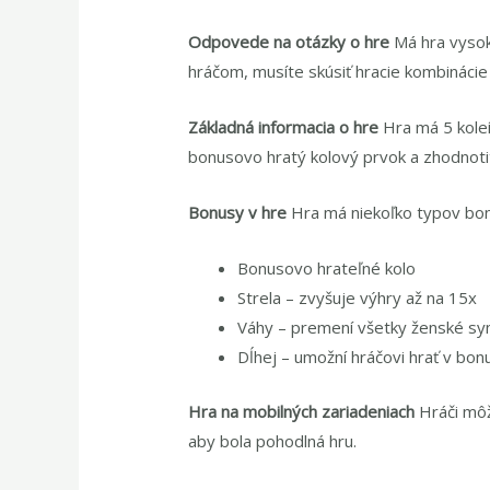
Odpovede na otázky o hre
Má hra vysok
hráčom, musíte skúsiť hracie kombinácie
Základná informacia o hre
Hra má 5 kole
bonusovo hratý kolový prvok a zhodnotit
Bonusy v hre
Hra má niekoľko typov bo
Bonusovo hrateľné kolo
Strela – zvyšuje výhry až na 15x
Váhy – premení všetky ženské sy
Dĺhej – umožní hráčovi hrať v bo
Hra na mobilných zariadeniach
Hráči môž
aby bola pohodlná hru.