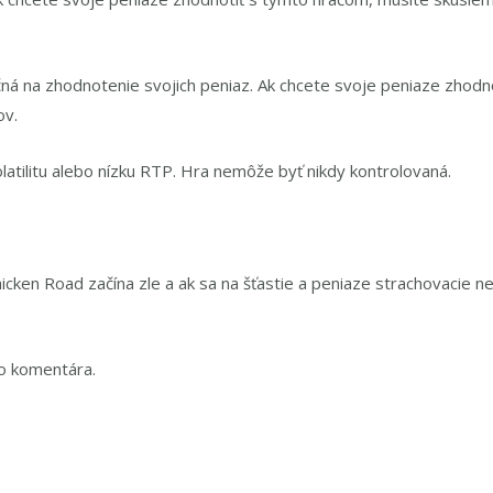
čná na zhodnotenie svojich peniaz. Ak chcete svoje peniaze zhod
ov.
atilitu alebo nízku RTP. Hra nemôže byť nikdy kontrolovaná.
cken Road začína zle a ak sa na šťastie a peniaze strachovacie n
do komentára.