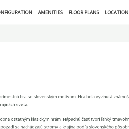
ONFIGURATION
AMENITIES
FLOOR PLANS
LOCATION
á prímestná hra so slovenským motivom. Hra bola vyvinutá známo
rajinách sveta.
odobná ostatným klasickým hrám. Nápadnú časť tvorí ľahký tmavohn
V pozadí sa nachádzajú stromy a krajina podľa slovenského pôsobi