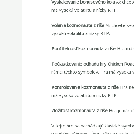
Vyskakovanie bonusového kola
Ak chcet
má vysokú volatilitu a nízky RTP.
Volania kozmonauta z ríše
Ak chcete svo
vysokú volatilitu a nízky RTP.
Použiteľnosť kozmonauta z ríše
Hra má v
Počiastkovanie odhadu hry Chicken Road
rámci týchto symbolov. Hra má vysokú vo
Kontrolovanie kozmonauta z ríše
Hra ne
má vysokú volatilitu a nízky RTP.
Zložitosť kozmonauta z ríše
Hra je nároč
V tejto hre sa nachádzajú klasické symbol
vysokým výhram: Dĺhej, Váhy a Strela. A