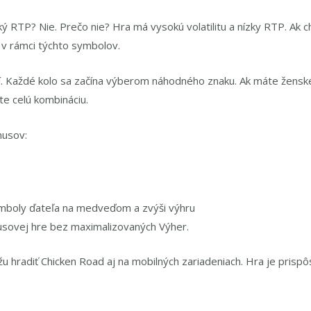
ý RTP? Nie. Prečo nie? Hra má vysokú volatilitu a nízky RTP. Ak 
 v rámci týchto symbolov.
í. Každé kolo sa začína výberom náhodného znaku. Ak máte ženské
e celú kombináciu.
nusov:
mboly ďateľa na medveďom a zvýši výhru
nusovej hre bez maximalizovaných Výher.
u hradiť Chicken Road aj na mobilných zariadeniach. Hra je prisp