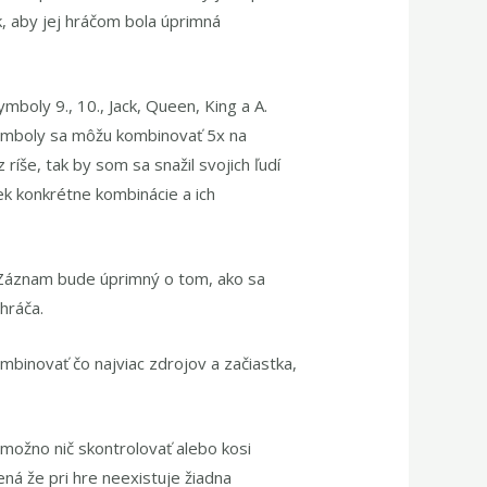
, aby jej hráčom bola úprimná
mboly 9., 10., Jack, Queen, King a A.
 Symboly sa môžu kombinovať 5x na
íše, tak by som sa snažil svojich ľudí
ek konkrétne kombinácie a ich
. Záznam bude úprimný o tom, ako sa
hráča.
mbinovať čo najviac zdrojov a začiastka,
možno nič skontrolovať alebo kosi
á že pri hre neexistuje žiadna