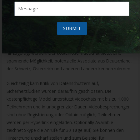
Möglichkeiten zur Kollaboration gehören zu den Features.
Bereits ein weiterer Klick auf „Videokonferenz starten“ reicht
SUBMIT
aus, um ebendies zu tun. Weitere Teilnehmen können
ihrerseits entweder einem Einladungslink folgen, oder direkt
von dem Leiter der Konferenz unter „Teilnehmer hinzufügen“
hinzugefügt werden. Der kostenlose Videochat bietet eine
spannende Möglichkeit, potenzielle Associate aus Deutschland,
der Schweiz, Österreich und anderen Ländern kennenzulernen.
Gleichzeitig kam Kritik von Datenschützern auf,
Sicherheitslücken wurden daraufhin geschlossen. Die
kostenpflichtige Model unterstützt Videochats mit bis zu 1.000
Teilnehmern und in unbegrenzter Dauer. Videobesprechungen
sind ohne Registrierung oder Obtain möglich, Teilnehmer
werden per Hyperlink eingeladen. Optionally Available
zeichnet Skype die Anrufe für 30 Tage auf, Sie können den
Hintergrund unscharf stellen und zum Beispiel für