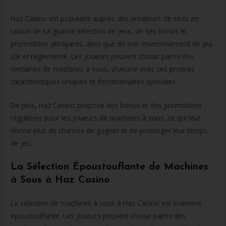
Haz Casino est populaire auprès des amateurs de slots en
raison de sa grande sélection de jeux, de ses bonus et
promotions attrayants, ainsi que de son environnement de jeu
sûr et réglementé. Les joueurs peuvent choisir parmi des
centaines de machines à sous, chacune avec ses propres
caractéristiques uniques et fonctionnalités spéciales.
De plus, Haz Casino propose des bonus et des promotions
régulières pour les joueurs de machines à sous, ce qui leur
donne plus de chances de gagner et de prolonger leur temps
de jeu.
La Sélection Époustouflante de Machines
à Sous à Haz Casino
La sélection de machines à sous à Haz Casino est vraiment
époustouflante. Les joueurs peuvent choisir parmi des