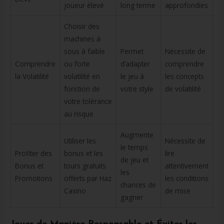
joueur élevé
long terme
approfondies
Choisir des
machines à
sous à faible
Permet
Nécessite de
Comprendre
ou forte
d’adapter
comprendre
la Volatilité
volatilité en
le jeu à
les concepts
fonction de
votre style
de volatilité
votre tolérance
au risque
Augmente
Utiliser les
Nécessite de
le temps
Profiter des
bonus et les
lire
de jeu et
Bonus et
tours gratuits
attentivement
les
Promotions
offerts par Haz
les conditions
chances de
Casino
de mise
gagner