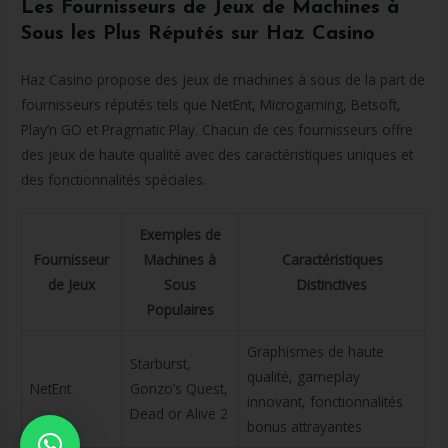
Les Fournisseurs de Jeux de Machines à
Sous les Plus Réputés sur Haz Casino
Haz Casino propose des jeux de machines à sous de la part de
fournisseurs réputés tels que NetEnt, Microgaming, Betsoft,
Play’n GO et Pragmatic Play. Chacun de ces fournisseurs offre
des jeux de haute qualité avec des caractéristiques uniques et
des fonctionnalités spéciales.
Exemples de
Fournisseur
Machines à
Caractéristiques
de Jeux
Sous
Distinctives
Populaires
Graphismes de haute
Starburst,
qualité, gameplay
NetEnt
Gonzo’s Quest,
innovant, fonctionnalités
Dead or Alive 2
bonus attrayantes