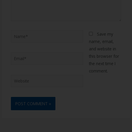
Save my
name, email,
and website in
this browser for
the next time I
comment.