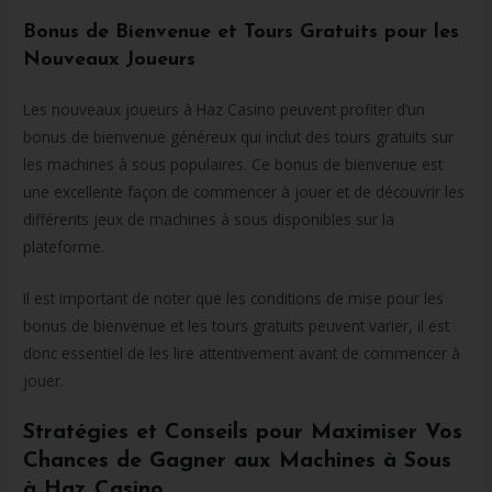
Bonus de Bienvenue et Tours Gratuits pour les
Nouveaux Joueurs
Les nouveaux joueurs à Haz Casino peuvent profiter d’un
bonus de bienvenue généreux qui inclut des tours gratuits sur
les machines à sous populaires. Ce bonus de bienvenue est
une excellente façon de commencer à jouer et de découvrir les
différents jeux de machines à sous disponibles sur la
plateforme.
Il est important de noter que les conditions de mise pour les
bonus de bienvenue et les tours gratuits peuvent varier, il est
donc essentiel de les lire attentivement avant de commencer à
jouer.
Stratégies et Conseils pour Maximiser Vos
Chances de Gagner aux Machines à Sous
à Haz Casino