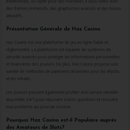
traditionnels, ou opter pour des machines à sous vidéo avec
des thèmes immersifs, des graphismes avancés et des bonus
attractifs.
Présentation Générale de Haz Casino
Haz Casino est une plateforme de jeu en ligne fiable et
réglementée. La plateforme est équipée de systèmes de
sécurité avancés pour protéger les informations personnelles
et financières des joueurs. De plus, Haz Casino propose une
variété de méthodes de paiement sécurisées pour les dépôts
et les retraits.
Les joueurs peuvent également profiter d’un service clientèle
disponible 24/7 pour répondre à leurs questions et résoudre
tout problème qui pourrait survenir.
Pourquoi Haz Casino est-il Populaire auprès
des Amateurs de Slots?