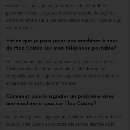
machines à sous varient en fonction de la méthode de
paiement choisie. Les joueurs doivent consulter la page des
dépôts et retraits sur le site de la plateforme pour obtenir plus
d’informations.
Est-ce que je peux jouer aux machines à sous
de Haz Casino sur mon téléphone portable?
Oui, les joueurs peuvent jouer aux machines à sous de Haz
Casino sur leur téléphone portable. La plateforme est
compatible avec la plupart des appareils mobiles et offre une
expérience de jeu fluide et immersive.
Comment puis-je signaler un problème avec
une machine à sous sur Haz Casino?
Les joueurs peuvent signaler un problème avec une machine à
sous sur Haz Casino en contactant le service clientèle de la