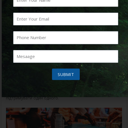
Соціальні платформи та азартні ігри
В еру цифрових технологій азартні ігри здобули нову
форму. Онлайн-казино та соціальні ігри відкрили нові
можливості для спілкування та взаємодії між гравцями з
різних куточків світу. Це дозволяє людям спілкуватися не
лише під час гри, але й за її межами, формуючи нові
зв’язки.
Соціальні мережі також активно використовуються для
SUBMIT
обміну досвідом у сфері азартних ігор. Гравці діляться
своїми враженнями, що підвищує інтерес до ігор та сприяє
формуванню активних спільнот, де люди можуть
підтримувати один одного.