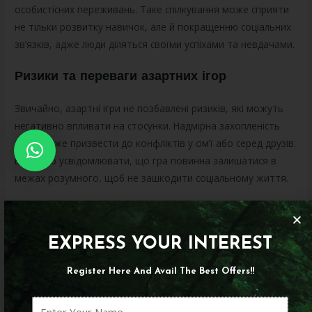
особистісних переживань. Таке спілкування може сприяти
не тільки розвитку навичок, але й покращенню соціальних
зв’язків, адже люди діляться своїми успіхами та невдачами.
Ризики та переваги азартних ігор
Звичайно, азартні ігри не позбавлені ризиків, які можуть
негативно впливати на стосунки. Надмірна захопленість
грою може призвести до конфліктів у сім’ї або серед друзів.
Важливо усвідомлювати, що гра повинна залишатися в
межах розумного, щоб не зашкодити соціальному життя.
Проте, при помірному підході, азартні ігри можуть мати й
позитивні аспекти. Вони здатні покращити комунікативні
EXPRESS YOUR INTEREST
навички, навчити приймати рішення в стресових ситуаціях
та навіть сприяти розвитку стратегічного мислення. Це, у
Register Here And Avail The Best Offers!!
свою чергу, може позитивно позначитися на
міжособистісних стосунках.