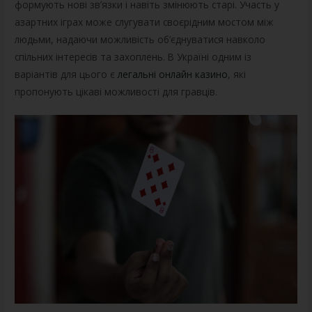
формують нові зв’язки і навіть змінюють старі. Участь у
азартних іграх може слугувати своєрідним мостом між
людьми, надаючи можливість об’єднуватися навколо
спільних інтересів та захоплень. В Україні одним із
варіантів для цього є
легальні онлайн казино
, які
пропонують цікаві можливості для гравців.