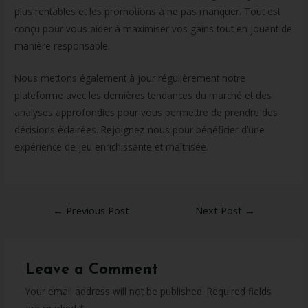
plus rentables et les promotions à ne pas manquer. Tout est
conçu pour vous aider à maximiser vos gains tout en jouant de
manière responsable.
Nous mettons également à jour régulièrement notre
plateforme avec les dernières tendances du marché et des
analyses approfondies pour vous permettre de prendre des
décisions éclairées. Rejoignez-nous pour bénéficier d’une
expérience de jeu enrichissante et maîtrisée.
←
Previous Post
Next Post
→
Leave a Comment
Your email address will not be published.
Required fields