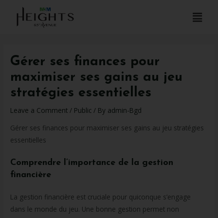
Gérer ses finances pour
maximiser ses gains au jeu
stratégies essentielles
Leave a Comment
/
Public
/ By
admin-Bgd
Gérer ses finances pour maximiser ses gains au jeu stratégies
essentielles
Comprendre l’importance de la gestion
financière
La gestion financière est cruciale pour quiconque s’engage
dans le monde du jeu. Une bonne gestion permet non