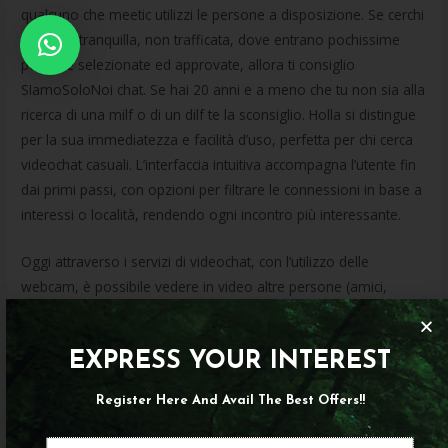
qualcuno che meetic utilizzi le persone a disposizione. Se cerchi
una chat tranquilla, non trafficata, dove entrano pochissime
persone selezionate ed approvate, allora ti consiglio
SIamoSoloNoi chat. Se hai 20 anni e a meno che tu non sia alla
ricerca di una milf o di un dilf te la sconsiglio. Holla si distingue
per la sua immediatezza e facilità d’uso, perfetta per chi cerca
videochat casuali. L’interfaccia intuitiva accompagna l’utente fin
dai primi passi, con opzioni per filtrare le connessioni in base a
interessi o località, rendendo ogni incontro più interessante.
Oggi attraverso i servizi di videochat, con l’utilizzo delle
webcam, è possibile vedere in video altre persone (amici,
parenti, ecc.) ma anche parlare al microfono e naturalmente
chattare. Il fondatore di Omegle, Leif K-Brooks, ha dichiarato
EXPRESS YOUR INTEREST
che gestire il sito era diventato “insostenibile, sia
finanziariamente che psicologicamente”, e che era stato
Register Here And Avail The Best Offers!!
attaccato da chi voleva limitare la libertà di Web. Così, ha deciso
di chiuderlo, lasciando un messaggio di addio sul suo sito web,