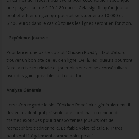
une plage allant de 0,20 à 80 euros. Cela signifie qu’un joueur
peut effectuer un gain qui pourrait se situer entre 10 000 et
6 400 euros dans le cas où toutes les lignes seront en fonction.
L’Expérience Joueuse
Pour lancer une partie du slot "Chicken Road", il faut d’abord
trouver un bon site de jeux en ligne. De là, les joueurs pourront
faire la mise maximale et jouer plusieurs mises consécutives
avec des gains possibles à chaque tour.
Analyse Générale
Lorsqu’on regarde le slot "Chicken Road" plus généralement, il
devient évident qu’il présente une combinaison unique de
thèmes exotiques pour transporter les joueurs loin de
l’atmosphère traditionnelle. La faible volatilité et le RTP très
haut sont là également comme point positif.