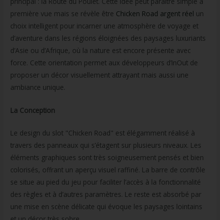
principal : la Route du Poulet. Cette idée peut paraître simple à
première vue mais se révèle être
Chicken Road argent réel
un
choix intelligent pour incarner une atmosphère de voyage et
d’aventure dans les régions éloignées des paysages luxuriants
d’Asie ou d’Afrique, où la nature est encore présente avec
force. Cette orientation permet aux développeurs d’InOut de
proposer un décor visuellement attrayant mais aussi une
ambiance unique.
La Conception
Le design du slot "Chicken Road" est élégamment réalisé à
travers des panneaux qui s’étagent sur plusieurs niveaux. Les
éléments graphiques sont très soigneusement pensés et bien
colorisés, offrant un aperçu visuel raffiné. La barre de contrôle
se situe au pied du jeu pour faciliter l’accès à la fonctionnalité
des règles et à d’autres paramètres. Le reste est absorbé par
une mise en scène délicate qui évoque les paysages lointains
et un décor très sobre.