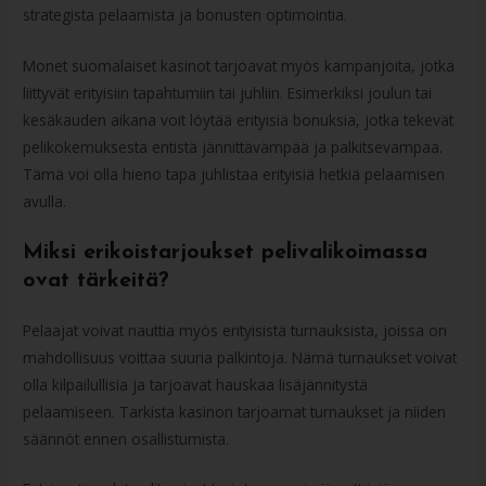
strategista pelaamista ja bonusten optimointia.
Monet suomalaiset kasinot tarjoavat myös kampanjoita, jotka
liittyvät erityisiin tapahtumiin tai juhliin. Esimerkiksi joulun tai
kesäkauden aikana voit löytää erityisiä bonuksia, jotka tekevät
pelikokemuksesta entistä jännittävämpää ja palkitsevampaa.
Tämä voi olla hieno tapa juhlistaa erityisiä hetkiä pelaamisen
avulla.
Miksi erikoistarjoukset pelivalikoimassa
ovat tärkeitä?
Pelaajat voivat nauttia myös erityisistä turnauksista, joissa on
mahdollisuus voittaa suuria palkintoja. Nämä turnaukset voivat
olla kilpailullisia ja tarjoavat hauskaa lisäjännitystä
pelaamiseen. Tarkista kasinon tarjoamat turnaukset ja niiden
säännöt ennen osallistumista.