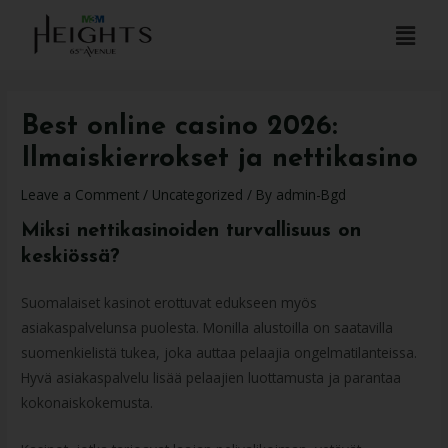
Best online casino 2026:
Ilmaiskierrokset ja nettikasino
Leave a Comment
/
Uncategorized
/ By
admin-Bgd
Miksi nettikasinoiden turvallisuus on
keskiössä?
Suomalaiset kasinot erottuvat edukseen myös
asiakaspalvelunsa puolesta. Monilla alustoilla on saatavilla
suomenkielistä tukea, joka auttaa pelaajia ongelmatilanteissa.
Hyvä asiakaspalvelu lisää pelaajien luottamusta ja parantaa
kokonaiskokemusta.