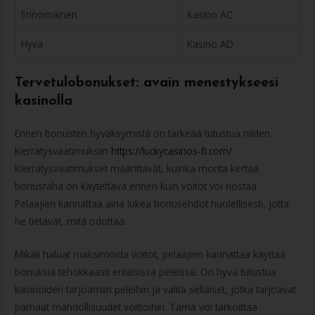
Erinomainen
Kasino AC
Hyvä
Kasino AD
Tervetulobonukset: avain menestykseesi
kasinolla
Ennen bonusten hyväksymistä on tärkeää tutustua niiden
kierrätysvaatimuksiin
https://luckycasinos-fi.com/
.
Kierrätysvaatimukset määrittävät, kuinka monta kertaa
bonusraha on käytettävä ennen kuin voitot voi nostaa.
Pelaajien kannattaa aina lukea bonusehdot huolellisesti, jotta
he tietävät, mitä odottaa.
Mikäli haluat maksimoida voitot, pelaajien kannattaa käyttää
bonuksia tehokkaasti erilaisissa peleissä. On hyvä tutustua
kasinoiden tarjoamiin peleihin ja valita sellaiset, jotka tarjoavat
parhaat mahdollisuudet voittoihin. Tämä voi tarkoittaa