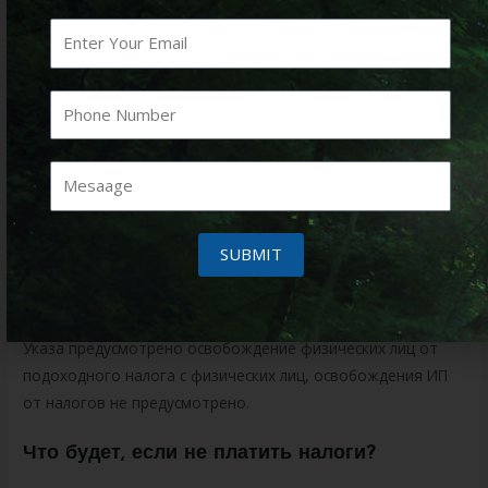
сравнение и отбор лучших брокеров, дилинговых центров
для торговли.
С апреля 2007 года по лето 2009 я работал в компании
“Форекслайн” менеджером по работе с клиентами,
поэтому немного знаком с состоянием дел в данной
“отрасли”. Если у Вас есть какие-то вопросы, просьба
задавать их в данной ветке. Из вышеперечисленных
компаний ProForex – нельзя отнести к ДЦ, так как сама
SUBMIT
компания не открывает счёт клиентам у себя и не
предоставляет терминал для работы на форекс, а лишь
оказывает консультации по работе на форекс. Пунктом 20
Указа предусмотрено освобождение физических лиц от
подоходного налога с физических лиц, освобождения ИП
от налогов не предусмотрено.
Что будет, если не платить налоги?