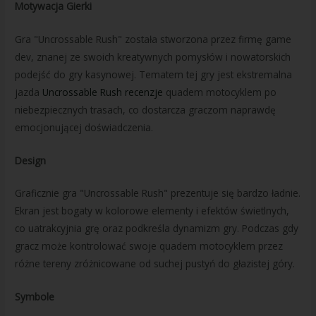
Motywacja Gierki
Gra "Uncrossable Rush" została stworzona przez firmę game
dev, znanej ze swoich kreatywnych pomysłów i nowatorskich
podejść do gry kasynowej. Tematem tej gry jest ekstremalna
jazda
Uncrossable Rush recenzje
quadem motocyklem po
niebezpiecznych trasach, co dostarcza graczom naprawdę
emocjonującej doświadczenia.
Design
Graficznie gra "Uncrossable Rush" prezentuje się bardzo ładnie.
Ekran jest bogaty w kolorowe elementy i efektów świetlnych,
co uatrakcyjnia grę oraz podkreśla dynamizm gry. Podczas gdy
gracz może kontrolować swoje quadem motocyklem przez
różne tereny zróżnicowane od suchej pustyń do głazistej góry.
Symbole