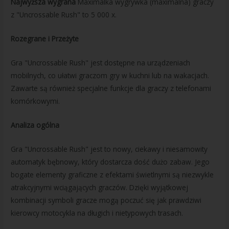
Najwyższa wygrana
Maximalka wygrywka (maximalna) graczy
z "Uncrossable Rush" to 5 000 x.
Rozegrane i Przeżyte
Gra "Uncrossable Rush" jest dostępne na urządzeniach
mobilnych, co ułatwi graczom gry w kuchni lub na wakacjach.
Zawarte są również specjalne funkcje dla graczy z telefonami
komórkowymi.
Analiza ogólna
Gra "Uncrossable Rush" jest to nowy, ciekawy i niesamowity
automatyk bębnowy, który dostarcza dość dużo zabaw. Jego
bogate elementy graficzne z efektami świetlnymi są niezwykle
atrakcyjnymi wciągających graczów. Dzięki wyjątkowej
kombinacji symboli gracze mogą poczuć się jak prawdziwi
kierowcy motocykla na długich i nietypowych trasach.