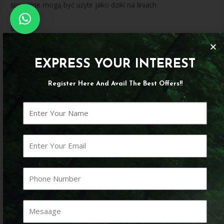
specjalne mogą być użyte jako dziki na liniach.
Skutki
Symbol skutku (scatter) jest przedstawiony przez logo
EXPRESS YOUR INTEREST
motocyklu. Jest to jeden z najbardziej wygodnych symboli w tej
grze, ponieważ występował co 3 pojawienie się skutka będzie
Register Here And Avail The Best Offers!!
spowodować nagrodę pieniężną. Co ciekawe, jeśli skutki są na
koniec gry gracza mogą odebrać więcej niż jeden z nich.
Bonus Features
Gra "Uncrossable Rush" ma kilka bonusowych funkcji
dostępnych w tej grze m.in: darmowe spiny za trzy lub więcej
scatterów, wygrana jest obliczona do 15 wolnych spinów. Gdy
kiedykolwiek na planszy znajdzie się szansa na przejście przez
rzekę (symbol bonus), graczu będzie udzielone 10
dodatkowych darmowe spiny.