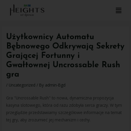
Użytkownicy Automatu
Bębnowego Odkrywają Sekrety
Grającej Fortunny i
Gwałtownej Uncrossable Rush
gra
/
Uncategorized
/ By
admin-Bgd
Gra "Uncrossable Rush" to nowa, dynamiczna propozycja
kasyna slotowego, która od razu zdobyła serca graczy. W tym
przeglądzie przedstawiamy szczegółowe informacje na temat
tej gry, aby zrozumieć jej mechanizm i cechy.