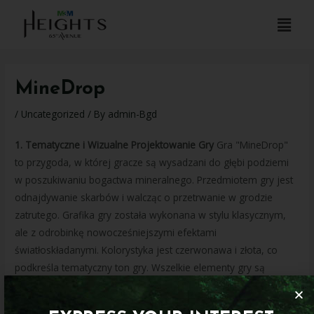
MineDrop
/
Uncategorized
/ By
admin-Bgd
1. Tematyczne i Wizualne Projektowanie Gry
Gra "MineDrop"
to przygoda, w której gracze są wysadzani do głębi podziemi
w poszukiwaniu bogactwa mineralnego. Przedmiotem gry jest
odnajdywanie skarbów i walcząc o przetrwanie w grodzie
zatrutego. Grafika gry została wykonana w stylu klasycznym,
ale z odrobinkę nowocześniejszymi efektami
światłoskładanymi. Kolorystyka jest czerwonawa i złota, co
podkreśla tematyczny ton gry. Wszelkie elementy gry są
wykonane w kolorach o wyższej kontrastowości, a efekty
świetlne dodają dynamiczności planszy.