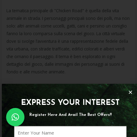
La tematica principale di "Chicken Road" è quella della vita
animale in strada. I personaggi principali sono dei polli, ma non
solo: altri animali come uccelli, gatti, cani e persino un coniglio
fanno la loro comparsa sulla scena del gioco. La città virtuale
dove si svolge l’avventura è una rappresentazione fedele della
vita urbana, con strade trafficate, edifici colorati e alberi verdi
che ornano il paesaggio. Il tema è ben esplorato in ogni
dettaglio del gioco, dalle immagini dei personaggi ai suoni di
fondo e alle musiche animate.
La Disegnazione
La grafica del gioco è stata realizzata con cura ed attenzione al
EXPRESS YOUR INTEREST
dettaglio. Le immagini dei personaggi sono dettagliate e
cromaticamente vibranti, mentre gli sfondi cambiano
Register Here And Avail The Best Offers!!
regolarmente per creare un’atmosfera sempre nuova. La scelta
delle colorazioni pastello dona a "Chicken Road" un tocco