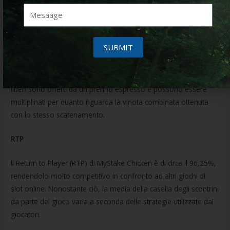
caratteristiche sono legate alle lotterie da svolgersi dopo che
l’elemento scatter è stato attivato.
Giochi di Libero
SUBMIT
I free spins vengono liberati quando il player raggiunge cinque
o più elementi scatter sulla griglia dei rulli, in qualsiasi ordine. I
liberi sono offerti da un premio espresso e possono essere
multiplinati per quanto riguarda la vincita combinata ottenuta
con lo stesso scatenamento.
RTP
Il Return to Player (RTP) di MyStake Chicken è di circa il 96,25%,
rendendolo molto competitivo in confronto ad altri giochi di
slot online. Nonostante ciò, la media della casella degli scontrini
da parte del gioco varia a seconda delle strategie utilizzate dai
giocatori.