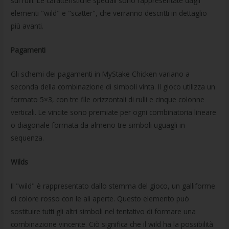
sui rulli. Le caratteristiche speciali sono rappresentate dagli
elementi "wild" e "scatter", che verranno descritti in dettaglio
più avanti.
Pagamenti
Gli schemi dei pagamenti in MyStake Chicken variano a
seconda della combinazione di simboli vinta. Il gioco utilizza un
formato 5×3, con tre file orizzontali di rulli e cinque colonne
verticali. Le vincite sono premiate per ogni combinatoria lineare
o diagonale formata da almeno tre simboli uguagli in
sequenza.
Wilds
Il "wild" è rappresentato dallo stemma del gioco, un galliforme
di colore rosso con le ali aperte. Questo elemento può
sostituire tutti gli altri simboli nel tentativo di formare una
combinazione vincente. Ciò significa che il wild ha la possibilità