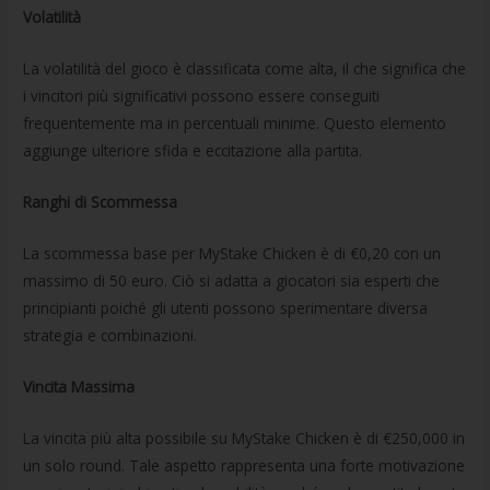
Volatilità
La volatilità del gioco è classificata come alta, il che significa che
i vincitori più significativi possono essere conseguiti
frequentemente ma in percentuali minime. Questo elemento
aggiunge ulteriore sfida e eccitazione alla partita.
Ranghi di Scommessa
La scommessa base per MyStake Chicken è di €0,20 con un
massimo di 50 euro. Ciò si adatta a giocatori sia esperti che
principianti poiché gli utenti possono sperimentare diversa
strategia e combinazioni.
Vincita Massima
La vincita più alta possibile su MyStake Chicken è di €250,000 in
un solo round. Tale aspetto rappresenta una forte motivazione