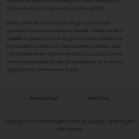
difficile e desideroso di cimentarsi con varie combinazioni,
Chicken Road Gioco rappresenta la scelta perfetta.
Inoltre, il RTP (Return to Player) del gioco non è stato
specificato nella documentazione ufficiale. Il livello medio di
volatilità in questa slot fa sì che gli eventi sono abbastanza
imprevedibili e potrebbero sfavorevolmente incidere sulla
crescita delle vincite nel breve periodo, ma possono anche
offrire una possibilità più alta per guadagnare se si riesce a
raggiungere la combinazione di polli.
←
Previous Post
Next Post
→
Copyright © 2026 M3M Heights Sector 65 Gurgaon - M3M Heights
65th Avenue