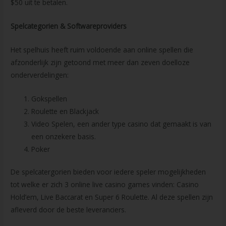
$50 uit te betalen.
Spelcategorien & Softwareproviders
Het spelhuis heeft ruim voldoende aan online spellen die
afzonderlijk zijn getoond met meer dan zeven doelloze
onderverdelingen:
Gokspellen
Roulette en Blackjack
Video Spelen, een ander type casino dat gemaakt is van
een onzekere basis.
Poker
De spelcatergorien bieden voor iedere speler mogelijkheden
tot welke er zich 3 online live casino games vinden: Casino
Hold’em, Live Baccarat en Super 6 Roulette. Al deze spellen zijn
afleverd door de beste leveranciers.