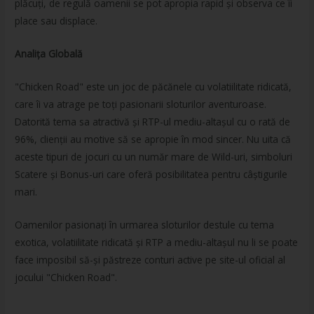
plăcuți, de regulă oamenii se pot apropia rapid și observa ce îi
place sau displace.
Analița Globală
"Chicken Road" este un joc de păcănele cu volatiilitate ridicată,
care îi va atrage pe toți pasionarii sloturilor aventuroase.
Datorită tema sa atractivă și RTP-ul mediu-altașul cu o rată de
96%, clienții au motive să se apropie în mod sincer. Nu uita că
aceste tipuri de jocuri cu un număr mare de Wild-uri, simboluri
Scatere și Bonus-uri care oferă posibilitatea pentru câștigurile
mari.
Oamenilor pasionați în urmarea sloturilor destule cu tema
exotica, volatiilitate ridicată și RTP a mediu-altașul nu li se poate
face imposibil să-și păstreze conturi active pe site-ul oficial al
jocului "Chicken Road".