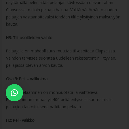
näyttämällä pelin jättää pelaajan käytössään olevan rahan
Clapseissa, milloin pelaaja haluaa. Välttämättömän osuuden
pelaajan vastaanottavaksi tehdään tilille yksityinen maksuvyön
kautta.
H3: Tili-osoitteiden vaihto
Pelaajalla on mahdollisuus muuttaa tili-osoitetta Clapseissa.
Vaihdon tarvitsee suorittaa uudelleen rekisteröintiin liittyvien,
peliajassa olevan arvon kautta.
Osa 3: Peli – valikoima
Clapsin pelaaminen on monipuolista ja vaihteleva.
Pelivalikoiman tarjoaa yli 400 peliä erityisesti suomalaisille
pelaajien tarkoituksena palkitaan pelaaja.
H2: Peli- valikko