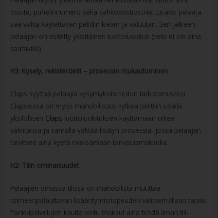
osoite, puhelinnumero sekä sähköpostiosoite. Lisäksi pelaaja
saa valita käytettävän pelitilin kielen ja valuutan. Sen jälkeen
pelaajan on esitetty yksittäinen luottoluokitus (tieto ei ole aina
saatavilla).
H3: Kysely, rekisteröinti – prosessin mukautuminen
Claps syyttää pelaajia kysymyksiin tiedon tarkistamiseksi.
Clapseissa on myös mahdollisuus kytkeä pelitilin sisällä
yksilöllisen
Claps
luottoluokituksen käyttämään oikea
valintansa ja samalla välttää lisätyn prosessia, jossa pelaajan
tarvitsee aina kyetä maksamaan tarkistusmaksulla.
H2: Tilin ominaisuudet
Pelaajien omassa tilissä on mahdollista muuttaa
toimeenpalauttavan lisääntymisnopeuden valitsemallaan tapaa.
Pankkipalvelujen kautta voitu maksut aina tehdä ilman tili-