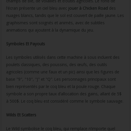
champs de blé, de volailles et d’outils agricoles. Le fond de
l’écran présente un ciel bleu avec
jouer à Chicken Road
des
nuages blancs, tandis que le sol est couvert de paille jaune. Les
graphismes sont soignés et animés, avec de subtiles
animations qui ajoutent à la dynamique du jeu.
Symboles Et Payouts
Les symboles utilisés dans cette machine à sous incluent des
poulets classiques, des poussins, des œufs, des outils
agricoles (comme une faux et un pic) ainsi que les figures de
base "9", "10", "J" et "Q". Les personnages principaux sont
bien représentés par le coq bleu et la poule rouge. Chaque
symbole a son propre taux d’allocation des gains, allant de 5$
à 500$. Le coq bleu est considéré comme le symbole sauvage.
Wilds Et Scatters
Le Wild symbolise le coq bleu, qui remplace n’importe quel