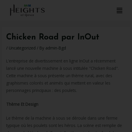
Chicken Road par InOut
/
Uncategorized
/ By
admin-Bgd
L’entreprise de divertissement en ligne InOut a récemment
lancé une nouvelle machine à sous intitulée "Chicken Road".
Cette machine à sous présente un thème rural, avec des
graphismes colorés et animés qui mettent en valeur les
personnages principaux : des poulets.
Thème Et Design
Le thème de la machine à sous se déroule dans une ferme
typique où les poulets sont les héros. La scène est remplie de