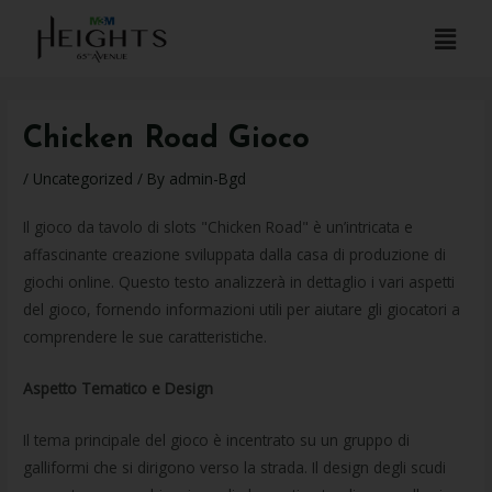
Chicken Road Gioco
/
Uncategorized
/ By
admin-Bgd
Il gioco da tavolo di slots "Chicken Road" è un’intricata e
affascinante creazione sviluppata dalla casa di produzione di
giochi online. Questo testo analizzerà in dettaglio i vari aspetti
del gioco, fornendo informazioni utili per aiutare gli giocatori a
comprendere le sue caratteristiche.
Aspetto Tematico e Design
Il tema principale del gioco è incentrato su un gruppo di
galliformi che si dirigono verso la strada. Il design degli scudi