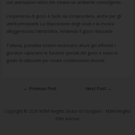
con animazioni veloci che creano un ambiente coinvolgente.
L’esperienza di gioco è facile da comprendere, anche per gli
utenti principianti. La disposizione degli scudi e la musica
alleggeriscono l’atmosfera, rendendo il gioco rilassante.
Tuttavia, potrebbe essere necessario alcuni giri affinché i
giocatori capiscano le funzioni speciali del gioco e siano in
grado di utilizzarle per creare combinazioni vincenti.
←
Previous Post
Next Post
→
Copyright © 2026 M3M Heights Sector 65 Gurgaon - M3M Heights
65th Avenue