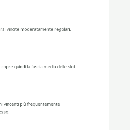
tarsi vincite moderatamente regolari,
e copre quindi la fascia media delle slot
oni vincenti più frequentemente
esso.