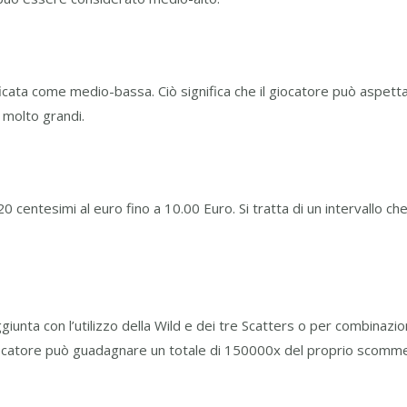
sificata come medio-bassa. Ciò significa che il giocatore può aspet
molto grandi.
20 centesimi al euro fino a 10.00 Euro. Si tratta di un intervallo ch
unta con l’utilizzo della Wild e dei tre Scatters o per combinazi
l giocatore può guadagnare un totale di 150000x del proprio scomm