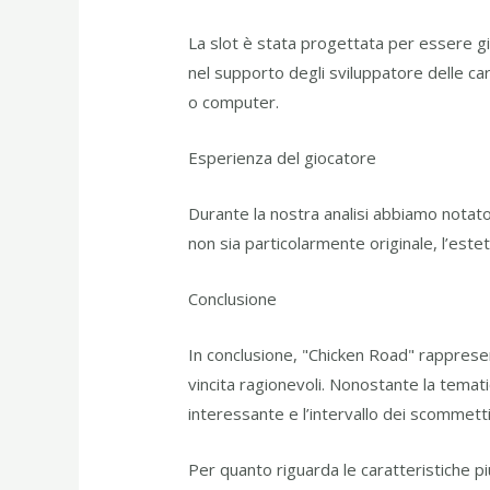
La slot è stata progettata per essere gio
nel supporto degli sviluppatore delle ca
o computer.
Esperienza del giocatore
Durante la nostra analisi abbiamo notat
non sia particolarmente originale, l’est
Conclusione
In conclusione, "Chicken Road" rappresen
vincita ragionevoli. Nonostante la temat
interessante e l’intervallo dei scommett
Per quanto riguarda le caratteristiche pi