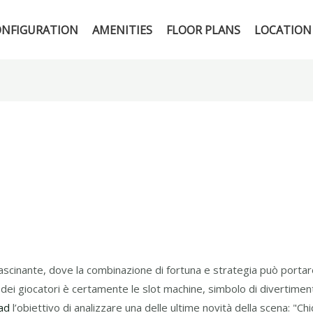
ONFIGURATION
AMENITIES
FLOOR PLANS
LOCATION
ascinante, dove la combinazione di fortuna e strategia può portare 
 dei giocatori è certamente le slot machine, simbolo di divertimen
ad
l’obiettivo di analizzare una delle ultime novità della scena: "Ch