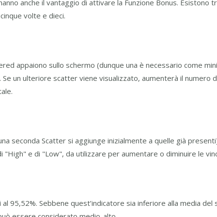
e hanno anche il vantaggio di attivare la Funzione Bonus. Esistono 
cinque volte e dieci.
ered appaiono sullo schermo (dunque una è necessario come minim
. Se un ulteriore scatter viene visualizzato, aumenterà il numero di
tale.
na seconda Scatter si aggiunge inizialmente a quelle già present
i "High" e di "Low", da utilizzare per aumentare o diminuire le vinci
i al 95,52%. Sebbene quest’indicatore sia inferiore alla media del s
può essere considerato medio-alto.