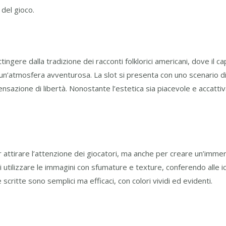
 del gioco.
ingere dalla tradizione dei racconti folklorici americani, dove il 
re un’atmosfera avventurosa. La slot si presenta con uno scenario 
sensazione di libertà. Nonostante l’estetica sia piacevole e accattiv
 attirare l’attenzione dei giocatori, ma anche per creare un’immer
i utilizzare le immagini con sfumature e texture, conferendo alle i
scritte sono semplici ma efficaci, con colori vividi ed evidenti.