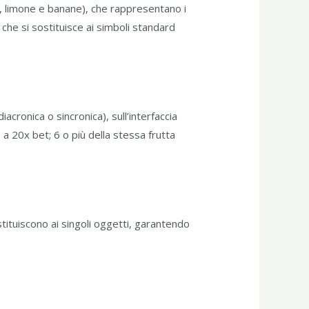
ia, limone e banane), che rappresentano i
 che si sostituisce ai simboli standard
acronica o sincronica), sull’interfaccia
no a 20x bet; 6 o più della stessa frutta
stituiscono ai singoli oggetti, garantendo