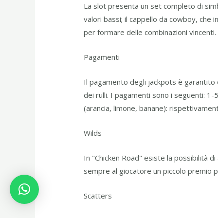
La slot presenta un set completo di simbo
valori bassi; il cappello da cowboy, che i
per formare delle combinazioni vincenti.
Pagamenti
Il pagamento degli jackpots è garantito qu
dei rulli. I pagamenti sono i seguenti: 1-5
(arancia, limone, banane): rispettivamen
Wilds
In "Chicken Road" esiste la possibilità d
sempre al giocatore un piccolo premio pe
Scatters