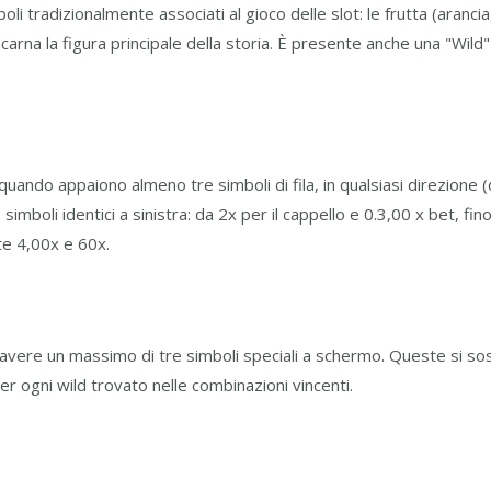
li tradizionalmente associati al gioco delle slot: le frutta (aranc
ncarna la figura principale della storia. È presente anche una "Wild"
ando appaiono almeno tre simboli di fila, in qualsiasi direzione (di
 simboli identici a sinistra: da 2x per il cappello e 0.3,00 x bet, fi
te 4,00x e 60x.
i avere un massimo di tre simboli speciali a schermo. Queste si so
r ogni wild trovato nelle combinazioni vincenti.