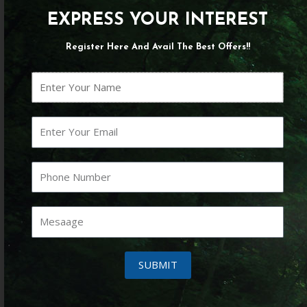
Bonusfunktionen
EXPRESS YOUR INTEREST
"Chicken Road 2" bietet eine Vielzahl von Bonus-Funktionen,
Register Here And Avail The Best Offers!!
die den Spieler unterstützen. Die erste davon ist der "Free
Spins-Bonus", der durch Dreifach-Scatters ausgelöst wird und
dem Spieler einen bestimmten Anzahl an kostenlosen Spielen
zustreitet. Das Spiel gibt auch verschiedene Level frei, je
nachdem wie viele Free-Spins der Spieler bereits hat. Zusätzlich
kann das Spiel auch eine "Road-Helden"-Bonusrunde starten, in
der die Spieler den Hauptfigur von einem Abenteuer
durchführen.
Freie Drehungen
Die Freispiele-Funktion in "Chicken Road 2" bietet dem Spieler
ein gewisses Maß an Unabhängigkeit und ermöglicht es ihm,
SUBMIT
mehrere Level auf einmal zu erreichen. Die Anzahl der Free-
Spins kann je nach Casino angepasst werden. Der