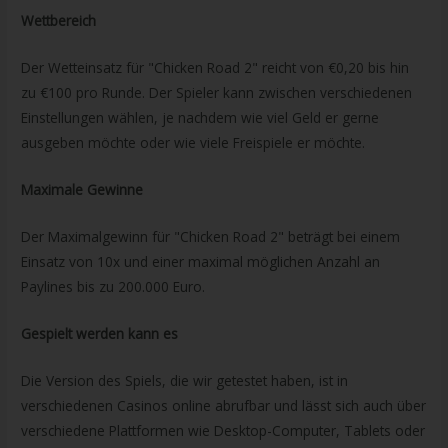
Wettbereich
Der Wetteinsatz für "Chicken Road 2" reicht von €0,20 bis hin
zu €100 pro Runde. Der Spieler kann zwischen verschiedenen
Einstellungen wählen, je nachdem wie viel Geld er gerne
ausgeben möchte oder wie viele Freispiele er möchte.
Maximale Gewinne
Der Maximalgewinn für "Chicken Road 2" beträgt bei einem
Einsatz von 10x und einer maximal möglichen Anzahl an
Paylines bis zu 200.000 Euro.
Gespielt werden kann es
Die Version des Spiels, die wir getestet haben, ist in
verschiedenen Casinos online abrufbar und lässt sich auch über
verschiedene Plattformen wie Desktop-Computer, Tablets oder