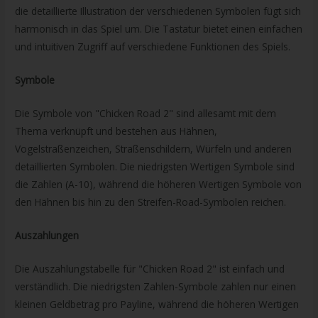
die detaillierte Illustration der verschiedenen Symbolen fügt sich
harmonisch in das Spiel um. Die Tastatur bietet einen einfachen
und intuitiven Zugriff auf verschiedene Funktionen des Spiels.
Symbole
Die Symbole von "Chicken Road 2" sind allesamt mit dem
Thema verknüpft und bestehen aus Hähnen,
Vogelstraßenzeichen, Straßenschildern, Würfeln und anderen
detaillierten Symbolen. Die niedrigsten Wertigen Symbole sind
die Zahlen (A-10), während die höheren Wertigen Symbole von
den Hähnen bis hin zu den Streifen-Road-Symbolen reichen.
Auszahlungen
Die Auszahlungstabelle für "Chicken Road 2" ist einfach und
verständlich. Die niedrigsten Zahlen-Symbole zahlen nur einen
kleinen Geldbetrag pro Payline, während die höheren Wertigen